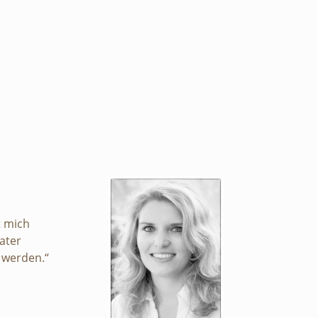
t mich
ater
n werden.“