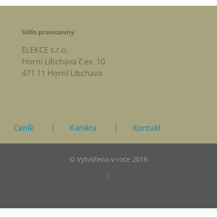
Sídlo provozovny
ELEKCE s.r.o.
Horní Libchava č.ev. 10
471 11 Horní Libchava
Ceník
Kariéra
Kontakt
© Vytvořeno v roce 2016